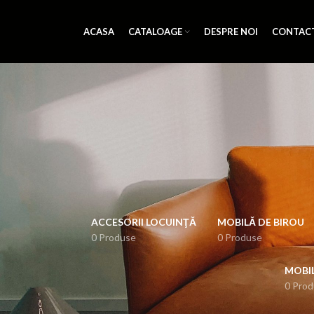
ACASA
CATALOAGE
DESPRE NOI
CONTAC
ACCESORII LOCUINŢĂ
MOBILĂ DE BIROU
0 Produse
0 Produse
MOBI
0 Pro