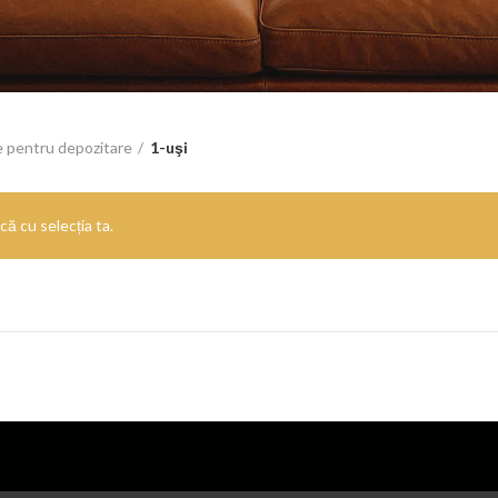
e pentru depozitare
1-uşi
ă cu selecția ta.