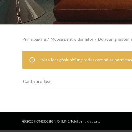
Prima pagină
Mobilă pentru dormitor
Dulapuri şi sistem
Nu a fost găsit niciun produs care să se potriveasc
2023 HOME DESIGN ONLINE. Totul pentru casa ta!