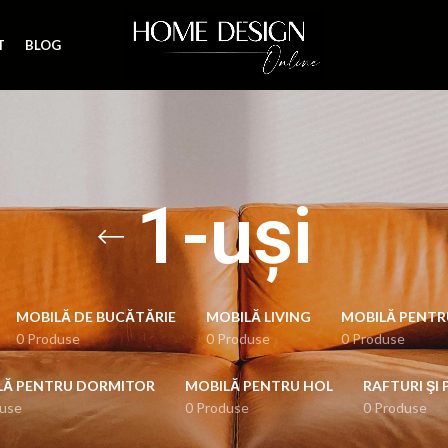
T
BLOG
1-uşi
MOBILĂ DE BUCĂTĂRIE
MOBILĂ LIVING
MOBILĂ PENTR
0 Produse
0 Produse
0 Produse
LĂ PENTRU DORMITOR
MOBILĂ PENTRU HOL
RAFTURI ŞI 
duse
0 Produse
0 Produse