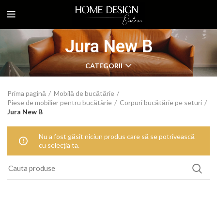
Jura New B
CATEGORII
Prima pagină
Mobilă de bucătărie
Piese de mobilier pentru bucătărie
Corpuri bucătărie pe seturi
Jura New B
Nu a fost găsit niciun produs care să se potrivească
cu selecția ta.