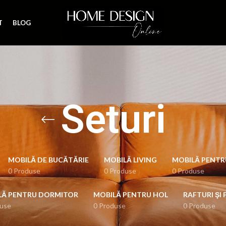
T
BLOG
Seturi
MOBILĂ DE BUCĂTĂRIE
MOBILĂ LIVING
MOBILĂ PENTR
0 Produse
0 Produse
0 Produse
LĂ PENTRU DORMITOR
MOBILĂ PENTRU HOL
RAFTURI ŞI 
duse
0 Produse
0 Produse