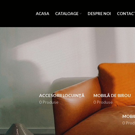
ACASA
CATALOAGE
DESPRE NOI
CONTAC
ACCESORII LOCUINŢĂ
MOBILĂ DE BIROU
0 Produse
0 Produse
MOBI
0 Pro