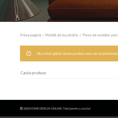
Prima pagină
Mobilă de bucătărie
Piese de mobilier pen
Nu a fost găsit niciun produs care să se potriveasc
2023 HOME DESIGN ONLINE. Totul pentru casa ta!