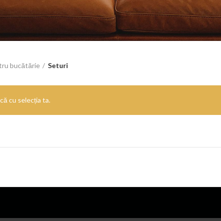
tru bucătărie
Seturi
ă cu selecția ta.