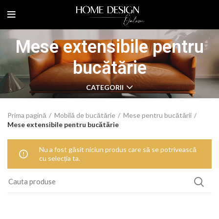
Mese extensibile pentru
bucătărie
CATEGORII
Prima pagină
Mobilă de bucătărie
Mese pentru bucătării
Mese extensibile pentru bucătărie
Nu a fost găsit niciun produs care să se potrivească
cu selecția ta.