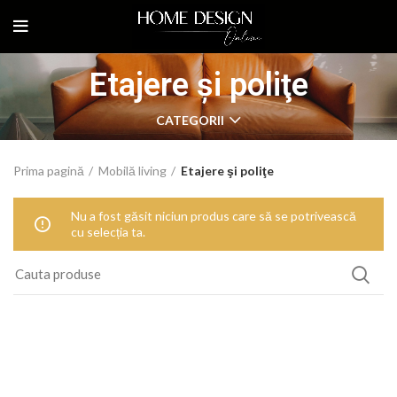
Etajere şi poliţe
CATEGORII
Prima pagină
Mobilă living
Etajere şi poliţe
Nu a fost găsit niciun produs care să se potrivească
cu selecția ta.