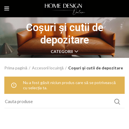
Coşuri şi cutii de
depozitare
CATEGORII
Prima pagină
Accesorii locuinţă
Coşuri şi cutii de depozitare
Nu a fost găsit niciun produs care să se potrivească
cu selecția ta.