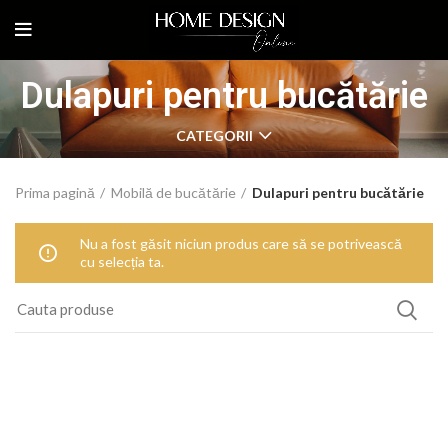
Dulapuri pentru bucătărie
CATEGORII
Prima pagină
Mobilă de bucătărie
Dulapuri pentru bucătărie
Nu a fost găsit niciun produs care să se potrivească
cu selecția ta.