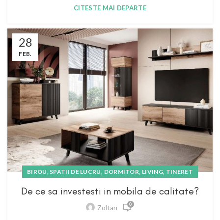
CITESTE MAI DEPARTE
28
FEB.
,
,
,
BIROU, SPATII DE LUCRU
DORMITOR
LIVING
TINERET
De ce sa investesti in mobila de calitate?
0
Zoltan