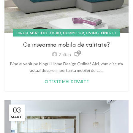
,
,
,
BIROU, SPATII DE LUCRU
DORMITOR
LIVING
TINERET
Ce inseamna mobila de calitate?
0
Zoltan
Bine ai venit pe blogul Home Design Online! Aici, vom discuta
astazi despre importanta mobilei de ca...
CITESTE MAI DEPARTE
03
MART.