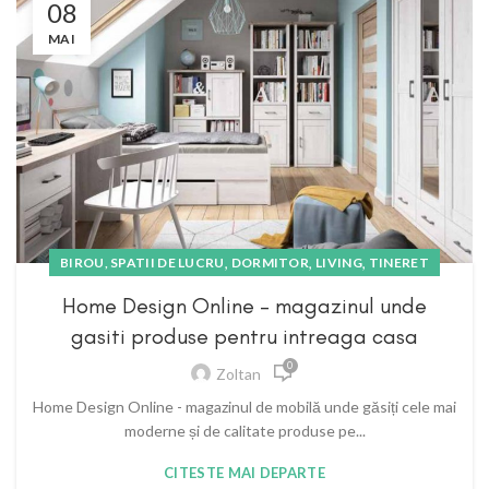
08
MAI
,
,
,
BIROU, SPATII DE LUCRU
DORMITOR
LIVING
TINERET
Home Design Online – magazinul unde
gasiti produse pentru intreaga casa
0
Zoltan
Home Design Online - magazinul de mobilă unde găsiți cele mai
moderne și de calitate produse pe...
CITESTE MAI DEPARTE