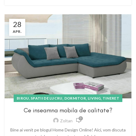
28
APR.
,
,
,
BIROU, SPATII DE LUCRU
DORMITOR
LIVING
TINERET
Ce inseamna mobila de calitate?
0
Zoltan
Bine ai venit pe blogul Home Design Online! Aici, vom discuta