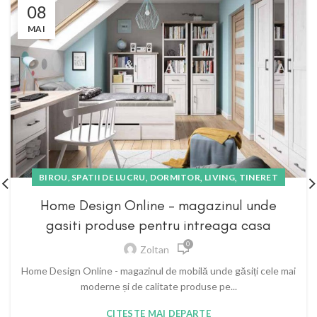
08
MAI
,
,
,
BIROU, SPATII DE LUCRU
DORMITOR
LIVING
TINERET
Home Design Online – magazinul unde
gasiti produse pentru intreaga casa
0
Zoltan
Home Design Online - magazinul de mobilă unde găsiți cele mai
moderne și de calitate produse pe...
CITESTE MAI DEPARTE