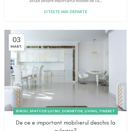
astazi despre importanta mobilei de ca...
CITESTE MAI DEPARTE
03
MART.
,
,
,
BIROU, SPATII DE LUCRU
DORMITOR
LIVING
TINERET
De ce e important mobilierul deschis la
culoare?