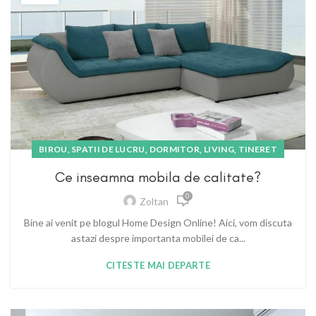
,
,
,
BIROU, SPATII DE LUCRU
DORMITOR
LIVING
TINERET
Ce inseamna mobila de calitate?
0
Zoltan
Bine ai venit pe blogul Home Design Online! Aici, vom discuta
astazi despre importanta mobilei de ca...
CITESTE MAI DEPARTE