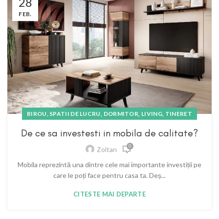
28
FEB.
,
,
,
BIROU, SPATII DE LUCRU
DORMITOR
LIVING
TINERET
De ce sa investesti in mobila de calitate?
0
Zoltan
Mobila reprezintă una dintre cele mai importante investiții pe
care le poți face pentru casa ta. Deș...
CITESTE MAI DEPARTE