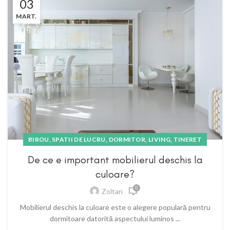
03
MART.
,
,
,
BIROU, SPATII DE LUCRU
DORMITOR
LIVING
TINERET
De ce e important mobilierul deschis la
culoare?
0
Zoltan
Mobilierul deschis la culoare este o alegere populară pentru
dormitoare datorită aspectului luminos ...