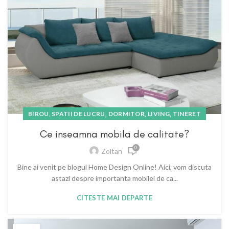
,
,
,
BIROU, SPATII DE LUCRU
DORMITOR
LIVING
TINERET
Ce inseamna mobila de calitate?
0
Zoltan
Bine ai venit pe blogul Home Design Online! Aici, vom discuta
astazi despre importanta mobilei de ca...
CITESTE MAI DEPARTE