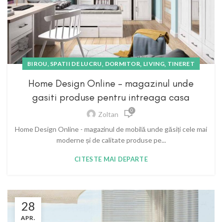
,
,
,
BIROU, SPATII DE LUCRU
DORMITOR
LIVING
TINERET
Home Design Online – magazinul unde
gasiti produse pentru intreaga casa
0
Zoltan
Home Design Online - magazinul de mobilă unde găsiți cele mai
moderne și de calitate produse pe...
CITESTE MAI DEPARTE
28
APR.