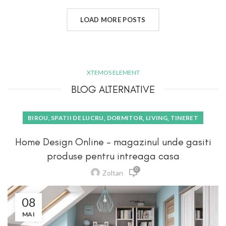
LOAD MORE POSTS
XTEMOS ELEMENT
BLOG ALTERNATIVE
,
,
,
BIROU, SPATII DE LUCRU
DORMITOR
LIVING
TINERET
Home Design Online – magazinul unde gasiti
produse pentru intreaga casa
0
Zoltan
08
MAI