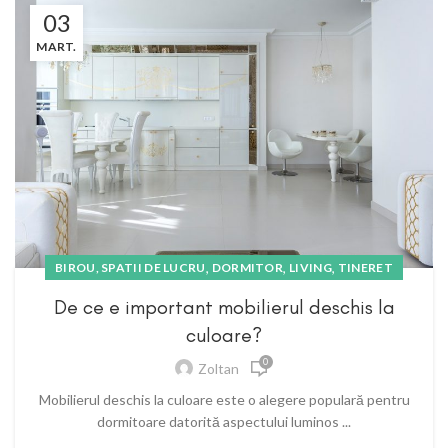
03
MART.
,
,
,
BIROU, SPATII DE LUCRU
DORMITOR
LIVING
TINERET
De ce e important mobilierul deschis la
culoare?
0
Zoltan
Mobilierul deschis la culoare este o alegere populară pentru
dormitoare datorită aspectului luminos ...