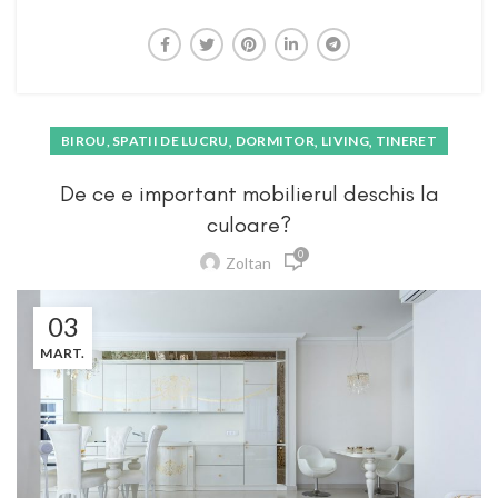
,
,
,
BIROU, SPATII DE LUCRU
DORMITOR
LIVING
TINERET
De ce e important mobilierul deschis la
culoare?
0
Zoltan
03
MART.