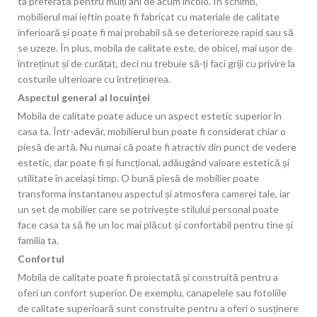
ta preferată pentru mulți ani de acum încolo. În schimb,
mobilierul mai ieftin poate fi fabricat cu materiale de calitate
inferioară și poate fi mai probabil să se deterioreze rapid sau să
se uzeze. În plus, mobila de calitate este, de obicei, mai ușor de
întreținut și de curățat, deci nu trebuie să-ți faci griji cu privire la
costurile ulterioare cu întreținerea.
Aspectul general al locuinței
Mobila de calitate poate aduce un aspect estetic superior în
casa ta. Într-adevăr, mobilierul bun poate fi considerat chiar o
piesă de artă. Nu numai că poate fi atractiv din punct de vedere
estetic, dar poate fi și funcțional, adăugând valoare estetică și
utilitate în același timp. O bună piesă de mobilier poate
transforma instantaneu aspectul și atmosfera camerei tale, iar
un set de mobilier care se potrivește stilului personal poate
face casa ta să fie un loc mai plăcut și confortabil pentru tine și
familia ta.
Confortul
Mobila de calitate poate fi proiectată și construită pentru a
oferi un confort superior. De exemplu, canapelele sau fotoliile
de calitate superioară sunt construite pentru a oferi o susținere