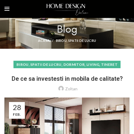
Blog
ACASA
BIROU, SPATII DE LUCRU
,
,
,
BIROU, SPATII DE LUCRU
DORMITOR
LIVING
TINERET
De ce sa investesti in mobila de calitate?
Zoltan
28
FEB.